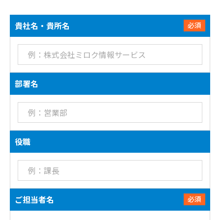
貴社名・貴所名
必須
部署名
役職
ご担当者名
必須