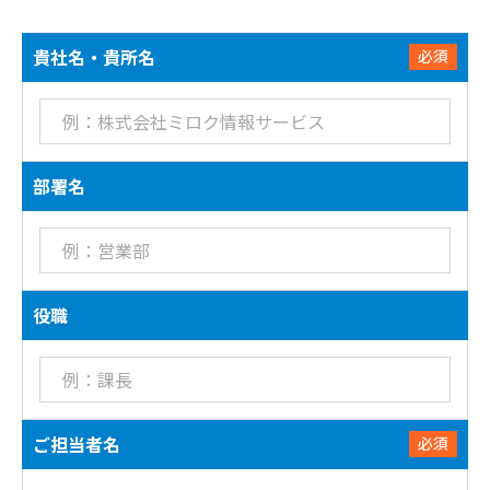
貴社名・貴所名
必須
部署名
役職
ご担当者名
必須