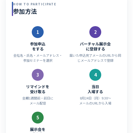
HOW TO PARTICIPATE
参加方法
1
2
参加申込
バーチャル展示会
をする
に登録する
会社名・氏名・メールアドレス・
届いた申込完了メールのURLから同
参加セミナーを選択
じメールアドレスで登録
3
4
リマインドを
当日
受け取る
入場する
会期1週間前・前日に
8月24日（月）9:30〜
メール配信
メールのURLから入場
5
展示会を