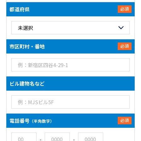
都道府県
必須
市区町村・番地
必須
ビル建物名など
電話番号
必須
（半角数字）
-
-