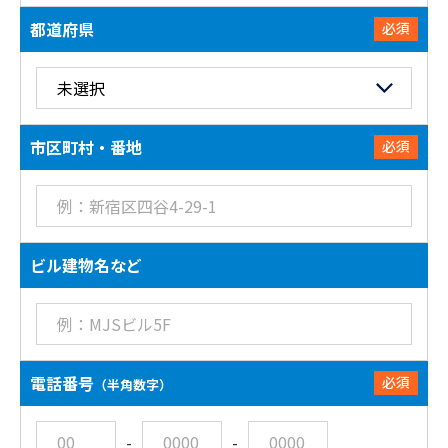
都道府県
必須
市区町村・番地
必須
ビル建物名など
電話番号
必須
（半角数字）
-
-