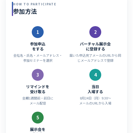
HOW TO PARTICIPATE
参加方法
1
2
参加申込
バーチャル展示会
をする
に登録する
会社名・氏名・メールアドレス・
届いた申込完了メールのURLから同
参加セミナーを選択
じメールアドレスで登録
3
4
リマインドを
当日
受け取る
入場する
会期1週間前・前日に
8月24日（月）9:30〜
メール配信
メールのURLから入場
5
展示会を