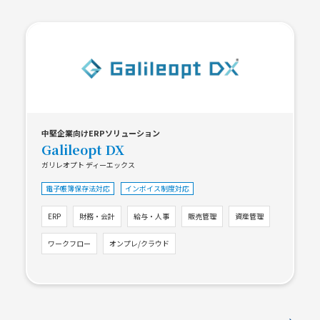
中堅企業向けERPソリューション
Galileopt DX
ガリレオプト ディーエックス
電子帳簿保存法対応
インボイス制度対応
ERP
財務・会計
給与・人事
販売管理
資産管理
ワークフロー
オンプレ/クラウド