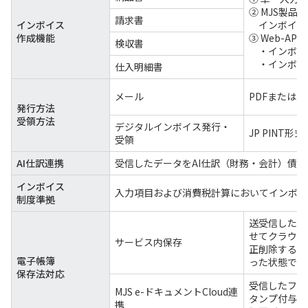
② MJS製品
請求書
インボイス
インボイス
作成機能
③ Web-AP
検収書
・インボイス
・インボイス
仕入明細書
メール
PDFまたはEd
発行方法
受領方法
デジタルインボイス発行・
JP PINT
受領
AI仕訳連携
受信したデータをAI仕訳（財務・会計）債
インボイス
入力項目および消費税計算においてインボイ
制度準拠
送受信した電
せてクラウド
サービス内保存
正削除するこ
電子帳簿
った状態で別
保存法対応
受信したファイ
MJS e-ドキュメントCloud連
タンプ付与し
携