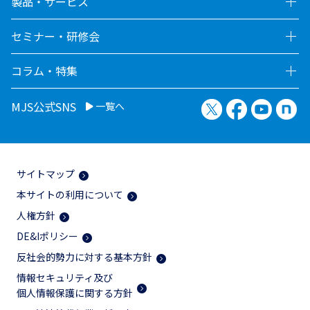
製品・サービス
セミナー・研修会
コラム・特集
X（旧Twitter）
Facebook
YouTu
no
MJS公式SNS
一覧へ
サイトマップ
本サイトの利用について
人権方針
DE&Iポリシー
反社会的勢力に対する基本方針
情報セキュリティ及び
個人情報保護に関する方針