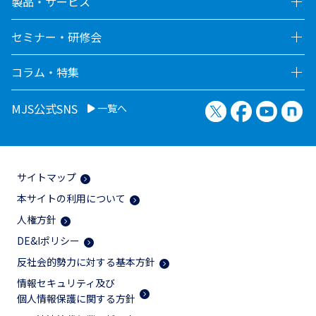
製品・サービス
セミナー・研修会
コラム・特集
X（旧Twitter）
Facebook
YouTu
no
MJS公式SNS
一覧へ
サイトマップ
本サイトの利用について
人権方針
DE&Iポリシー
反社会的勢力に対する基本方針
情報セキュリティ及び
個人情報保護に関する方針