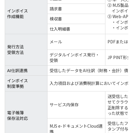
② MJS製品
請求書
インボイス
インボイス
作成機能
③ Web-AP
検収書
・インボイス
・インボイス
仕入明細書
メール
PDFまたはEd
発行方法
受領方法
デジタルインボイス発行・
JP PINT
受領
AI仕訳連携
受信したデータをAI仕訳（財務・会計）債
インボイス
入力項目および消費税計算においてインボイ
制度準拠
送受信した電
せてクラウド
サービス内保存
正削除するこ
電子帳簿
った状態で別
保存法対応
受信したファイ
MJS e-ドキュメントCloud連
タンプ付与し
携