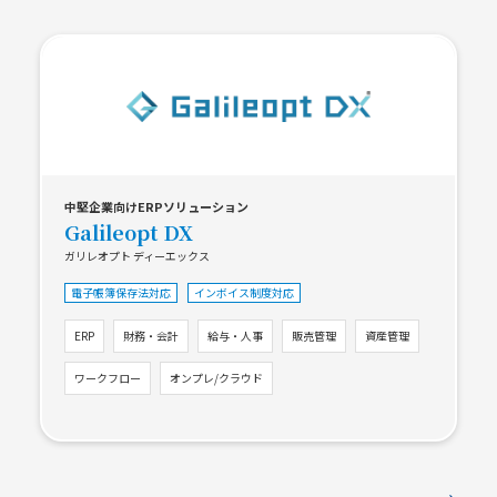
中堅企業向けERPソリューション
Galileopt DX
ガリレオプト ディーエックス
電子帳簿保存法対応
インボイス制度対応
ERP
財務・会計
給与・人事
販売管理
資産管理
ワークフロー
オンプレ/クラウド