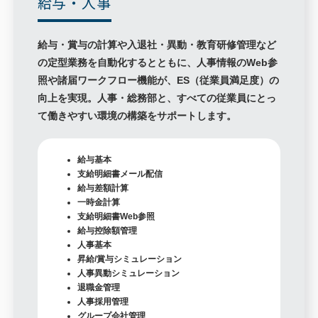
給与・人事
給与・賞与の計算や入退社・異動・教育研修管理など
の定型業務を自動化するとともに、人事情報のWeb参
照や諸届ワークフロー機能が、ES（従業員満足度）の
向上を実現。人事・総務部と、すべての従業員にとっ
て働きやすい環境の構築をサポートします。
給与基本
支給明細書メール配信
給与差額計算
一時金計算
支給明細書Web参照
給与控除額管理
人事基本
昇給/賞与シミュレーション
人事異動シミュレーション
退職金管理
人事採用管理
グループ会社管理