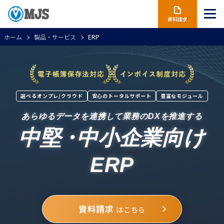
資料請求
ホーム
製品・サービス
ERP
選べるオンプレ/クラウド
安心のトータルサポート
豊富なモジュール
あらゆるデータを連携して業務のDXを推進する
中堅
・
中小企業向け
ERP
資料請求
はこちら