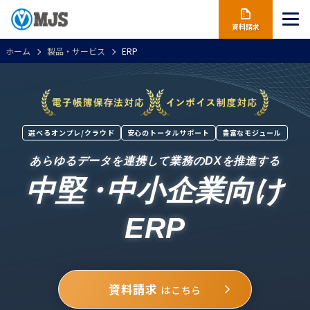
資料請求
ホーム
製品・サービス
ERP
選べるオンプレ/クラウド
安心のトータルサポート
豊富なモジュール
あらゆるデータを連携して業務のDXを推進する
中堅
・
中小企業向け
ERP
資料請求
はこちら