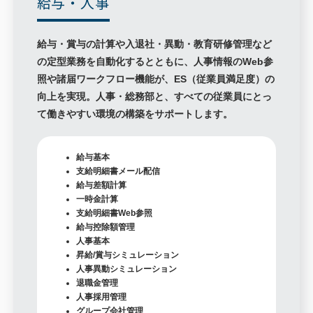
給与・人事
給与・賞与の計算や入退社・異動・教育研修管理など
の定型業務を自動化するとともに、人事情報のWeb参
照や諸届ワークフロー機能が、ES（従業員満足度）の
向上を実現。人事・総務部と、すべての従業員にとっ
て働きやすい環境の構築をサポートします。
給与基本
支給明細書メール配信
給与差額計算
一時金計算
支給明細書Web参照
給与控除額管理
人事基本
昇給/賞与シミュレーション
人事異動シミュレーション
退職金管理
人事採用管理
グループ会社管理