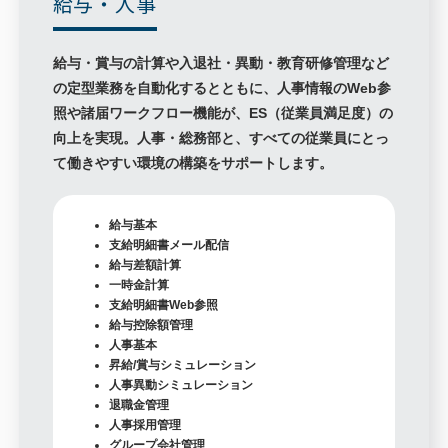
給与・人事
給与・賞与の計算や入退社・異動・教育研修管理など
の定型業務を自動化するとともに、人事情報のWeb参
照や諸届ワークフロー機能が、ES（従業員満足度）の
向上を実現。人事・総務部と、すべての従業員にとっ
て働きやすい環境の構築をサポートします。
給与基本
支給明細書メール配信
給与差額計算
一時金計算
支給明細書Web参照
給与控除額管理
人事基本
昇給/賞与シミュレーション
人事異動シミュレーション
退職金管理
人事採用管理
グループ会社管理