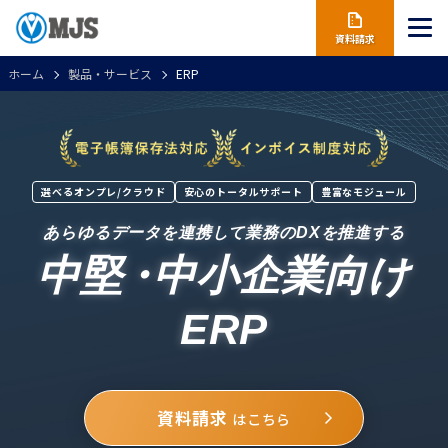
資料請求
ホーム
製品・サービス
ERP
選べるオンプレ/クラウド
安心のトータルサポート
豊富なモジュール
あらゆるデータを連携して業務のDXを推進する
中堅
・
中小企業向け
ERP
資料請求
はこちら