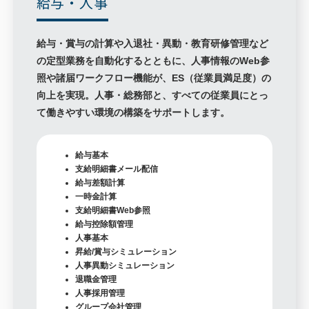
給与・人事
給与・賞与の計算や入退社・異動・教育研修管理など
の定型業務を自動化するとともに、人事情報のWeb参
照や諸届ワークフロー機能が、ES（従業員満足度）の
向上を実現。人事・総務部と、すべての従業員にとっ
て働きやすい環境の構築をサポートします。
給与基本
支給明細書メール配信
給与差額計算
一時金計算
支給明細書Web参照
給与控除額管理
人事基本
昇給/賞与シミュレーション
人事異動シミュレーション
退職金管理
人事採用管理
グループ会社管理