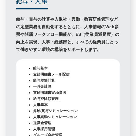
給与・人事
給与・賞与の計算や入退社・異動・教育研修管理など
の定型業務を自動化するとともに、人事情報のWeb参
照や諸届ワークフロー機能が、ES（従業員満足度）の
向上を実現。人事・総務部と、すべての従業員にとっ
て働きやすい環境の構築をサポートします。
給与基本
支給明細書メール配信
給与差額計算
一時金計算
支給明細書Web参照
給与控除額管理
人事基本
昇給/賞与シミュレーション
人事異動シミュレーション
退職金管理
人事採用管理
グループ会社管理