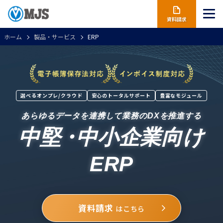
資料請求
ホーム
製品・サービス
ERP
選べるオンプレ/クラウド
安心のトータルサポート
豊富なモジュール
あらゆるデータを連携して業務のDXを推進する
中堅
・
中小企業向け
ERP
資料請求
はこちら