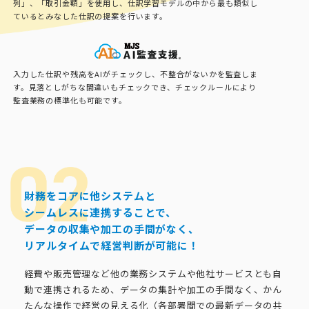
列」、「取引金額」を使用し、仕訳学習モデルの中から最も類似し
ているとみなした仕訳の提案を行います。
入力した仕訳や残高をAIがチェックし、不整合がないかを監査しま
す。見落としがちな間違いもチェックでき、チェックルールにより
監査業務の標準化も可能です。
財務をコアに他システムと
シームレスに連携することで、
データの収集や加工の手間がなく、
リアルタイムで経営判断が可能に！
経費や販売管理など他の業務システムや他社サービスとも自
動で連携されるため、データの集計や加工の手間なく、かん
たんな操作で経営の見える化（各部署間での最新データの共