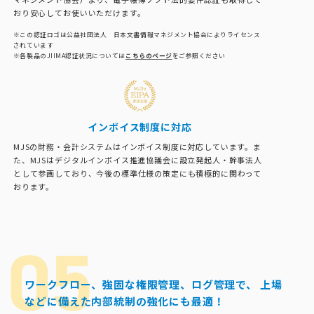
おり安心してお使いいただけます。
※この認証ロゴは公益社団法人 日本文書情報マネジメント協会によりライセンス
されています
※各製品のJIIMA認証状況については
こちらのページ
をご参照ください
インボイス制度に対応
MJSの財務・会計システムはインボイス制度に対応しています。ま
た、MJSはデジタルインボイス推進協議会に設立発起人・幹事法人
として参画しており、今後の標準仕様の策定にも積極的に関わって
おります。
ワークフロー、強固な権限管理、ログ管理で、
上場
などに備えた内部統制の強化にも最適！