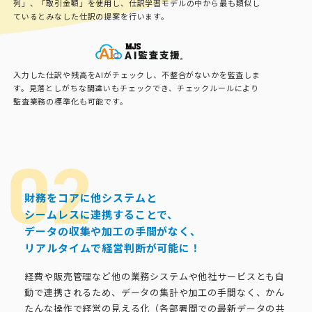
列」、「取引金額」を使用し、仕訳学習モデルの中から最も類似し
ているとみなした仕訳の提案を行います。
入力した仕訳や残高をAIがチェックし、不整合がないかを監査しま
す。見落としがちな間違いもチェックでき、チェックルールにより
監査業務の標準化も可能です。
財務をコアに他システムと
シームレスに連携することで、
データの収集や加工の手間がなく、
リアルタイムで経営判断が可能に！
経費や販売管理など他の業務システムや他社サービスとも自
動で連携されるため、データの集計や加工の手間なく、かん
たんな操作で経営の見える化（各部署間での最新データの共