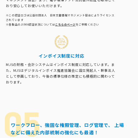
おり安心してお使いいただけます。
※この認証ロゴは公益社団法人 日本文書情報マネジメント協会によりライセンス
されています
※各製品のJIIMA認証状況については
こちらのページ
をご参照ください
インボイス制度に対応
MJSの財務・会計システムはインボイス制度に対応しています。ま
た、MJSはデジタルインボイス推進協議会に設立発起人・幹事法人
として参画しており、今後の標準仕様の策定にも積極的に関わって
おります。
ワークフロー、強固な権限管理、ログ管理で、
上場
などに備えた内部統制の強化にも最適！