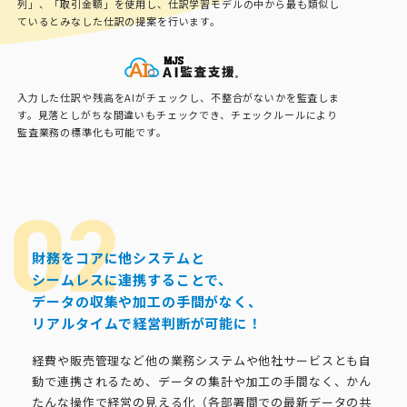
列」、「取引金額」を使用し、仕訳学習モデルの中から最も類似し
ているとみなした仕訳の提案を行います。
入力した仕訳や残高をAIがチェックし、不整合がないかを監査しま
す。見落としがちな間違いもチェックでき、チェックルールにより
監査業務の標準化も可能です。
財務をコアに他システムと
シームレスに連携することで、
データの収集や加工の手間がなく、
リアルタイムで経営判断が可能に！
経費や販売管理など他の業務システムや他社サービスとも自
動で連携されるため、データの集計や加工の手間なく、かん
たんな操作で経営の見える化（各部署間での最新データの共