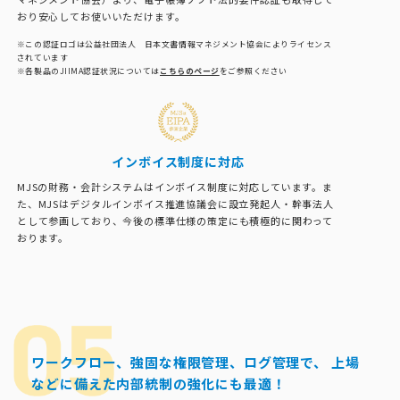
おり安心してお使いいただけます。
※この認証ロゴは公益社団法人 日本文書情報マネジメント協会によりライセンス
されています
※各製品のJIIMA認証状況については
こちらのページ
をご参照ください
インボイス制度に対応
MJSの財務・会計システムはインボイス制度に対応しています。ま
た、MJSはデジタルインボイス推進協議会に設立発起人・幹事法人
として参画しており、今後の標準仕様の策定にも積極的に関わって
おります。
ワークフロー、強固な権限管理、ログ管理で、
上場
などに備えた内部統制の強化にも最適！