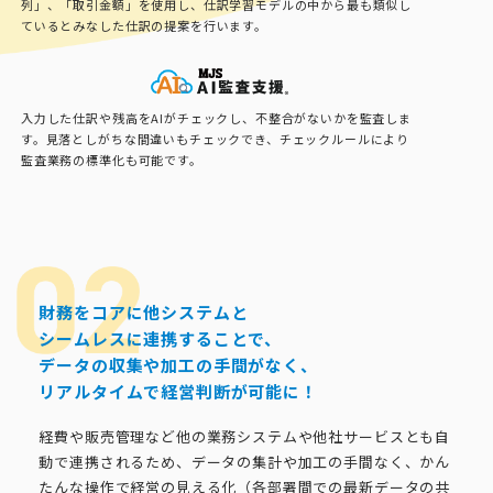
列」、「取引金額」を使用し、仕訳学習モデルの中から最も類似し
ているとみなした仕訳の提案を行います。
入力した仕訳や残高をAIがチェックし、不整合がないかを監査しま
す。見落としがちな間違いもチェックでき、チェックルールにより
監査業務の標準化も可能です。
財務をコアに他システムと
シームレスに連携することで、
データの収集や加工の手間がなく、
リアルタイムで経営判断が可能に！
経費や販売管理など他の業務システムや他社サービスとも自
動で連携されるため、データの集計や加工の手間なく、かん
たんな操作で経営の見える化（各部署間での最新データの共