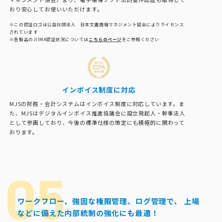
おり安心してお使いいただけます。
※この認証ロゴは公益社団法人 日本文書情報マネジメント協会によりライセンス
されています
※各製品のJIIMA認証状況については
こちらのページ
をご参照ください
インボイス制度に対応
MJSの財務・会計システムはインボイス制度に対応しています。ま
た、MJSはデジタルインボイス推進協議会に設立発起人・幹事法人
として参画しており、今後の標準仕様の策定にも積極的に関わって
おります。
ワークフロー、強固な権限管理、ログ管理で、
上場
などに備えた内部統制の強化にも最適！