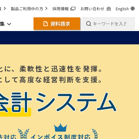
報
製品ご利用中の方
採用情報
お問い合わせ
English
集
資料請求
化に、柔軟性と迅速性を発揮。
として高度な経営判断を支援。