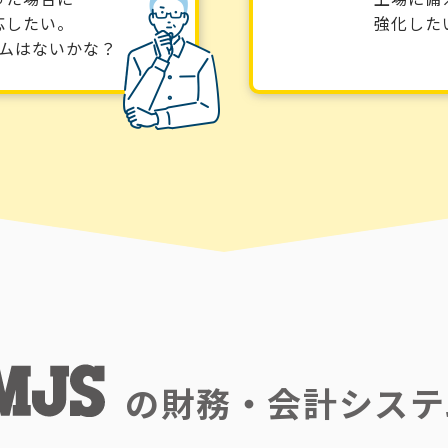
応したい。
強化した
ムはないかな？
の
財務・会計システ