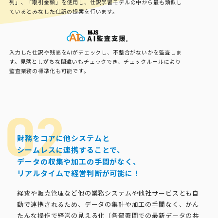
列」、「取引金額」を使用し、仕訳学習モデルの中から最も類似し
ているとみなした仕訳の提案を行います。
入力した仕訳や残高をAIがチェックし、不整合がないかを監査しま
す。見落としがちな間違いもチェックでき、チェックルールにより
監査業務の標準化も可能です。
財務をコアに他システムと
シームレスに連携することで、
データの収集や加工の手間がなく、
リアルタイムで経営判断が可能に！
経費や販売管理など他の業務システムや他社サービスとも自
動で連携されるため、データの集計や加工の手間なく、かん
たんな操作で経営の見える化（各部署間での最新データの共