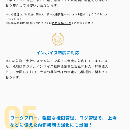
おり安心してお使いいただけます。
※この認証ロゴは公益社団法人 日本文書情報マネジメント協会によりライセンス
されています
※各製品のJIIMA認証状況については
こちらのページ
をご参照ください
インボイス制度に対応
MJSの財務・会計システムはインボイス制度に対応しています。ま
た、MJSはデジタルインボイス推進協議会に設立発起人・幹事法人
として参画しており、今後の標準仕様の策定にも積極的に関わって
おります。
ワークフロー、強固な権限管理、ログ管理で、
上場
などに備えた内部統制の強化にも最適！