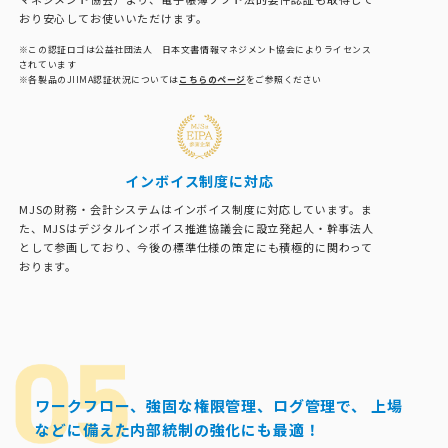
おり安心してお使いいただけます。
※この認証ロゴは公益社団法人 日本文書情報マネジメント協会によりライセンス
されています
※各製品のJIIMA認証状況については
こちらのページ
をご参照ください
インボイス制度に対応
MJSの財務・会計システムはインボイス制度に対応しています。ま
た、MJSはデジタルインボイス推進協議会に設立発起人・幹事法人
として参画しており、今後の標準仕様の策定にも積極的に関わって
おります。
ワークフロー、強固な権限管理、ログ管理で、
上場
などに備えた内部統制の強化にも最適！