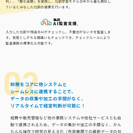
列」、「取引金額」を使用し、仕訳学習モデルの中から最も類似し
ているとみなした仕訳の提案を行います。
入力した仕訳や残高をAIがチェックし、不整合がないかを監査しま
す。見落としがちな間違いもチェックでき、チェックルールにより
監査業務の標準化も可能です。
財務をコアに他システムと
シームレスに連携することで、
データの収集や加工の手間がなく、
リアルタイムで経営判断が可能に！
経費や販売管理など他の業務システムや他社サービスとも自
動で連携されるため、データの集計や加工の手間なく、かん
たんな操作で経営の見える化（各部署間での最新データの共