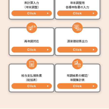
表計算入力
年末調整用
（年末調整）
各種申告書の入力
再年調対応
源泉徴収票出力
給与支払報告書
年調結果の確認/
（総括表）
年間集計表