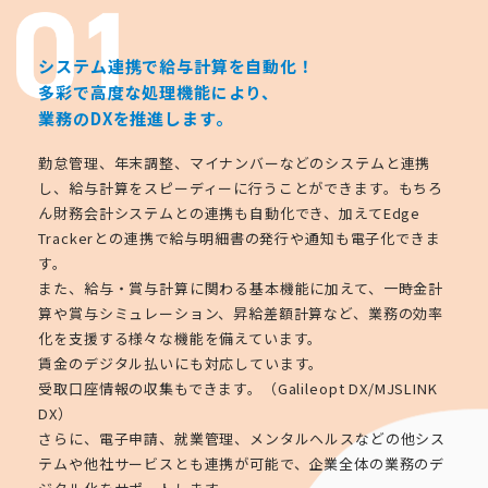
システム連携で給与計算を自動化！
多彩で高度な処理機能により、
業務のDXを推進します。
勤怠管理、年末調整、マイナンバーなどのシステムと連携
し、給与計算をスピーディーに行うことができます。もちろ
ん財務会計システムとの連携も自動化でき、加えてEdge
Trackerとの連携で給与明細書の発行や通知も電子化できま
す。
また、給与・賞与計算に関わる基本機能に加えて、一時金計
算や賞与シミュレーション、昇給差額計算など、業務の効率
化を支援する様々な機能を備えています。
賃金のデジタル払いにも対応しています。
受取口座情報の収集もできます。（Galileopt DX/MJSLINK
DX）
さらに、電子申請、就業管理、メンタルヘルスなどの他シス
テムや他社サービスとも連携が可能で、企業全体の業務のデ