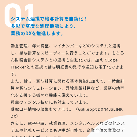
システム連携で給与計算を自動化！
多彩で高度な処理機能により、
業務のDXを推進します。
勤怠管理、年末調整、マイナンバーなどのシステムと連携
し、給与計算をスピーディーに行うことができます。もちろ
ん財務会計システムとの連携も自動化でき、加えてEdge
Trackerとの連携で給与明細書の発行や通知も電子化できま
す。
また、給与・賞与計算に関わる基本機能に加えて、一時金計
算や賞与シミュレーション、昇給差額計算など、業務の効率
化を支援する様々な機能を備えています。
賃金のデジタル払いにも対応しています。
受取口座情報の収集もできます。（Galileopt DX/MJSLINK
DX）
さらに、電子申請、就業管理、メンタルヘルスなどの他シス
テムや他社サービスとも連携が可能で、企業全体の業務のデ