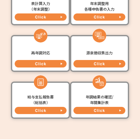
表計算入力
年末調整用
（年末調整）
各種申告書の入力
再年調対応
源泉徴収票出力
給与支払報告書
年調結果の確認/
（総括表）
年間集計表