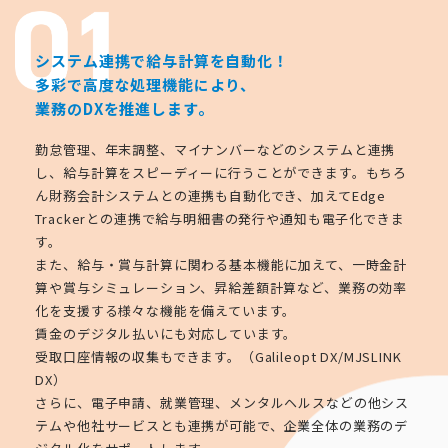
システム連携で給与計算を自動化！
多彩で高度な処理機能により、
業務のDXを推進します。
勤怠管理、年末調整、マイナンバーなどのシステムと連携
し、給与計算をスピーディーに行うことができます。もちろ
ん財務会計システムとの連携も自動化でき、加えてEdge
Trackerとの連携で給与明細書の発行や通知も電子化できま
す。
また、給与・賞与計算に関わる基本機能に加えて、一時金計
算や賞与シミュレーション、昇給差額計算など、業務の効率
化を支援する様々な機能を備えています。
賃金のデジタル払いにも対応しています。
受取口座情報の収集もできます。（Galileopt DX/MJSLINK
DX）
さらに、電子申請、就業管理、メンタルヘルスなどの他シス
テムや他社サービスとも連携が可能で、企業全体の業務のデ