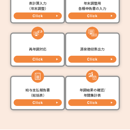
表計算入力
年末調整用
（年末調整）
各種申告書の入力
再年調対応
源泉徴収票出力
給与支払報告書
年調結果の確認/
（総括表）
年間集計表