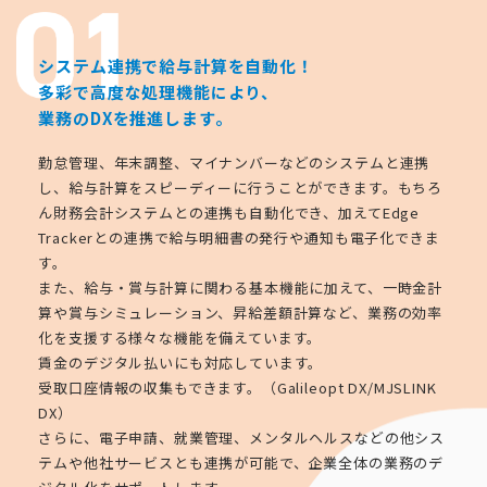
システム連携で給与計算を自動化！
多彩で高度な処理機能により、
業務のDXを推進します。
勤怠管理、年末調整、マイナンバーなどのシステムと連携
し、給与計算をスピーディーに行うことができます。もちろ
ん財務会計システムとの連携も自動化でき、加えてEdge
Trackerとの連携で給与明細書の発行や通知も電子化できま
す。
また、給与・賞与計算に関わる基本機能に加えて、一時金計
算や賞与シミュレーション、昇給差額計算など、業務の効率
化を支援する様々な機能を備えています。
賃金のデジタル払いにも対応しています。
受取口座情報の収集もできます。（Galileopt DX/MJSLINK
DX）
さらに、電子申請、就業管理、メンタルヘルスなどの他シス
テムや他社サービスとも連携が可能で、企業全体の業務のデ