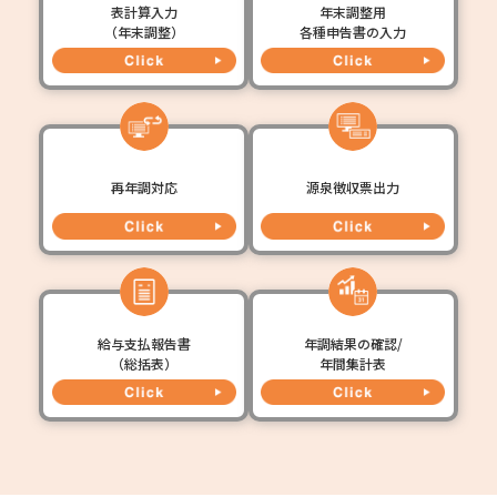
表計算入力
年末調整用
（年末調整）
各種申告書の入力
再年調対応
源泉徴収票出力
給与支払報告書
年調結果の確認/
（総括表）
年間集計表