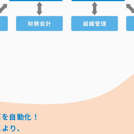
算を自動化！
により、