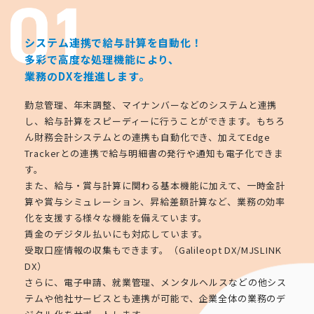
システム連携で給与計算を自動化！
多彩で高度な処理機能により、
業務のDXを推進します。
勤怠管理、年末調整、マイナンバーなどのシステムと連携
し、給与計算をスピーディーに行うことができます。もちろ
ん財務会計システムとの連携も自動化でき、加えてEdge
Trackerとの連携で給与明細書の発行や通知も電子化できま
す。
また、給与・賞与計算に関わる基本機能に加えて、一時金計
算や賞与シミュレーション、昇給差額計算など、業務の効率
化を支援する様々な機能を備えています。
賃金のデジタル払いにも対応しています。
受取口座情報の収集もできます。（Galileopt DX/MJSLINK
DX）
さらに、電子申請、就業管理、メンタルヘルスなどの他シス
テムや他社サービスとも連携が可能で、企業全体の業務のデ