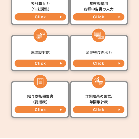
表計算入力
年末調整用
（年末調整）
各種申告書の入力
再年調対応
源泉徴収票出力
給与支払報告書
年調結果の確認/
（総括表）
年間集計表