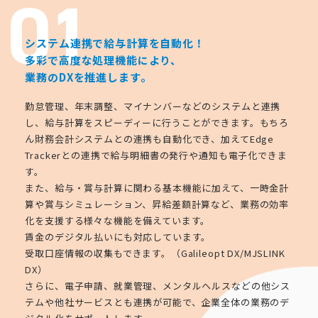
システム連携で給与計算を自動化！
多彩で高度な処理機能により、
業務のDXを推進します。
勤怠管理、年末調整、マイナンバーなどのシステムと連携
し、給与計算をスピーディーに行うことができます。もちろ
ん財務会計システムとの連携も自動化でき、加えてEdge
Trackerとの連携で給与明細書の発行や通知も電子化できま
す。
また、給与・賞与計算に関わる基本機能に加えて、一時金計
算や賞与シミュレーション、昇給差額計算など、業務の効率
化を支援する様々な機能を備えています。
賃金のデジタル払いにも対応しています。
受取口座情報の収集もできます。（Galileopt DX/MJSLINK
DX）
さらに、電子申請、就業管理、メンタルヘルスなどの他シス
テムや他社サービスとも連携が可能で、企業全体の業務のデ