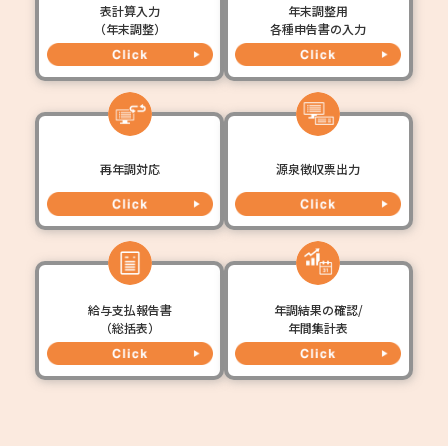
表計算入力
年末調整用
（年末調整）
各種申告書の入力
再年調対応
源泉徴収票出力
給与支払報告書
年調結果の確認/
（総括表）
年間集計表