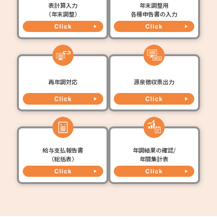
表計算入力
年末調整用
（年末調整）
各種申告書の入力
再年調対応
源泉徴収票出力
給与支払報告書
年調結果の確認/
（総括表）
年間集計表