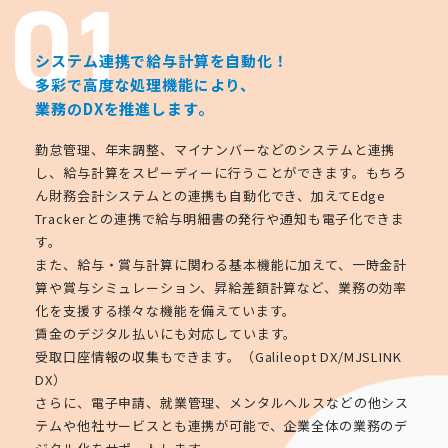
システム連携で給与計算を自動化！
多彩で高度な処理機能により、
業務のDXを推進します。
勤怠管理、年末調整、マイナンバーなどのシステムと連携
し、給与計算をスピーディーに行うことができます。もちろ
ん財務会計システムとの連携も自動化でき、加えてEdge
Trackerとの連携で給与明細書の発行や通知も電子化できま
す。
また、給与・賞与計算に関わる基本機能に加えて、一時金計
算や賞与シミュレーション、昇給差額計算など、業務の効率
化を支援する様々な機能を備えています。
賃金のデジタル払いにも対応しています。
受取口座情報の収集もできます。（Galileopt DX/MJSLINK
DX）
さらに、電子申請、就業管理、メンタルヘルスなどの他シス
テムや他社サービスとも連携が可能で、企業全体の業務のデ