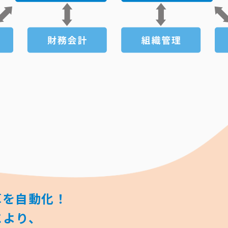
算を自動化！
により、