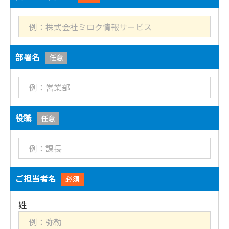
部署名
任意
役職
任意
ご担当者名
必須