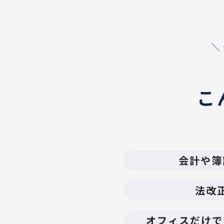
＼
こ
会計や簿
法改
オフィスだけで