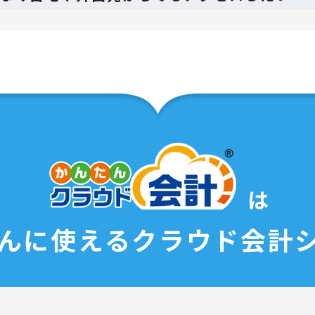
は
んに使える
クラウド会計