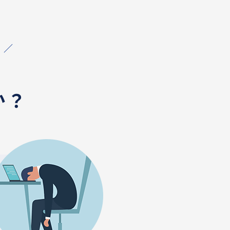
！／
か？