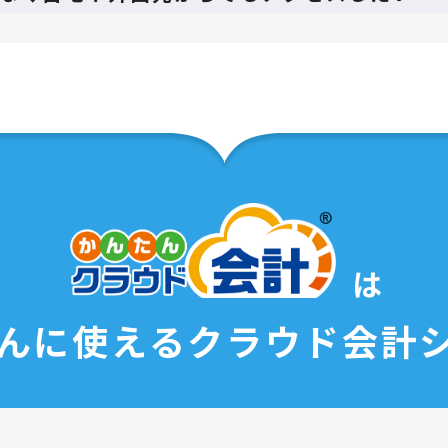
は
んに使える
クラウド会計