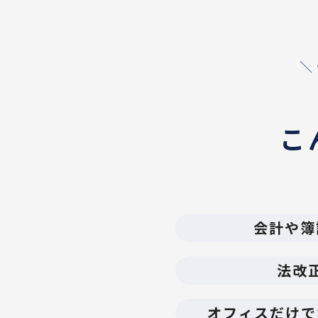
＼
こ
会計や簿
法改
オフィスだけで