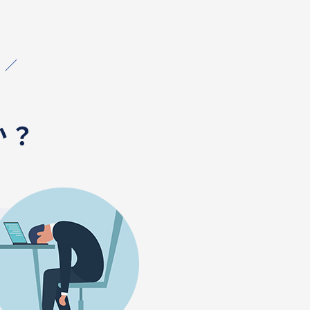
！／
か？