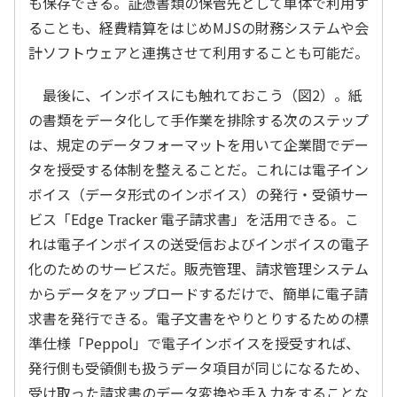
も保存できる。証憑書類の保管先として単体で利用す
ることも、経費精算をはじめMJSの財務システムや会
計ソフトウェアと連携させて利用することも可能だ。
最後に、インボイスにも触れておこう（図2）。紙
の書類をデータ化して手作業を排除する次のステップ
は、規定のデータフォーマットを用いて企業間でデー
タを授受する体制を整えることだ。これには電子イン
ボイス（データ形式のインボイス）の発行・受領サー
ビス「Edge Tracker 電子請求書」を活用できる。こ
れは電子インボイスの送受信およびインボイスの電子
化のためのサービスだ。販売管理、請求管理システム
からデータをアップロードするだけで、簡単に電子請
求書を発行できる。電子文書をやりとりするための標
準仕様「Peppol」で電子インボイスを授受すれば、
発行側も受領側も扱うデータ項目が同じになるため、
受け取った請求書のデータ変換や手入力をすることな