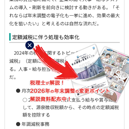
ムの導入・刷新を前向きに検討する動きがある。「そ
れならば年末調整の電子化も一挙に進め、効果の最大
化を狙いたい」と考えるのは自然な流れだ。
定額減税に伴う処理も効率化
×
2024年の税制に関するトピックとしては、「定額
減税」（定額による所得税の特別控除）が挙げられ
る。人事・給与担当者に発生する業務は以下の2つ
だ。
● 月次減税事務
○ 2024年6月1日以後に支払う給与や賞与に対
して、源泉徴収税額から、その時点の定額減税
額を控除する
● 年調減税事務