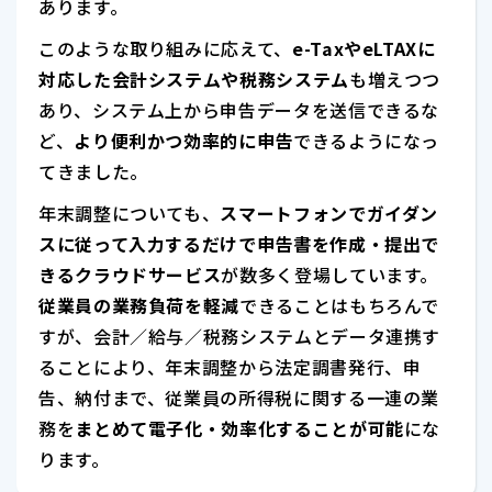
あります。
このような取り組みに応えて、
e-TaxやeLTAXに
対応した会計システムや税務システム
も増えつつ
あり、システム上から申告データを送信できるな
ど、
より便利かつ効率的に申告
できるようになっ
てきました。
年末調整についても、
スマートフォンでガイダン
スに従って入力するだけで申告書を作成・提出で
きるクラウドサービス
が数多く登場しています。
従業員の業務負荷を軽減
できることはもちろんで
すが、会計／給与／税務システムとデータ連携す
ることにより、年末調整から法定調書発行、申
告、納付まで、従業員の所得税に関する一連の業
務を
まとめて電子化・効率化することが可能
にな
ります。