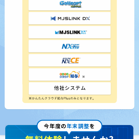
今年度の
年末調整
を