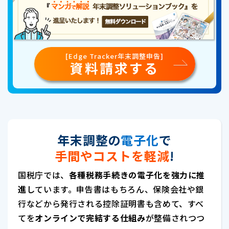
[Edge Tracker年末調整申告]
資料請求する
年末調整の
電子化
で
手間やコストを軽減
!
国税庁では、
各種税務手続きの電子化を強力に推
進
しています。申告書はもちろん、保険会社や銀
行などから発行される控除証明書も含めて、すべ
てを
オンラインで完結する仕組み
が整備されつつ