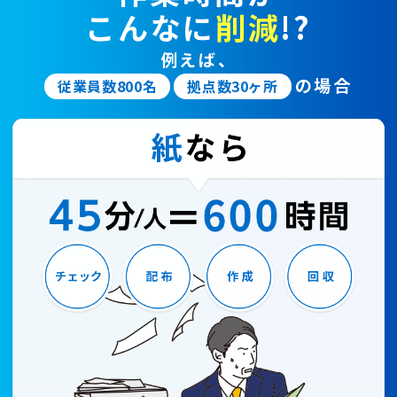
こんなに
削減
!?
例えば、
の場合
従業員数800名
拠点数30ヶ所