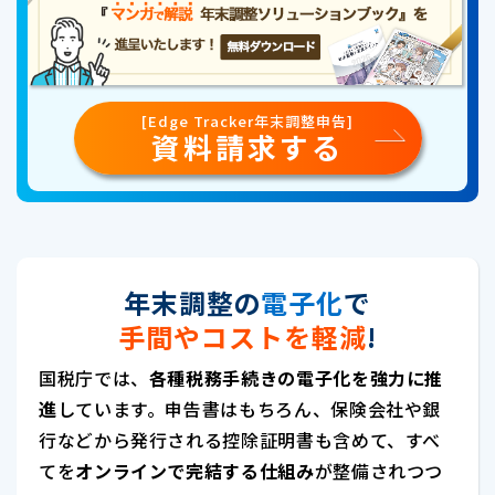
[Edge Tracker年末調整申告]
資料請求する
年末調整の
電子化
で
手間やコストを軽減
!
国税庁では、
各種税務手続きの電子化を強力に推
進
しています。申告書はもちろん、保険会社や銀
行などから発行される控除証明書も含めて、すべ
てを
オンラインで完結する仕組み
が整備されつつ