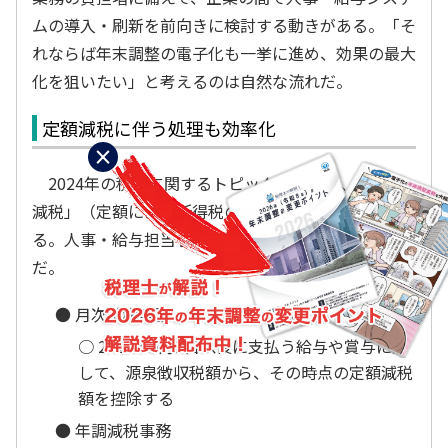
ムの導入・刷新を前向きに検討する動きがある。「そ
れならば年末調整の電子化も一挙に進め、効果の最大
化を狙いたい」と考えるのは自然な流れだ。
定額減税に伴う処理も効率化
×
2024年の税制に関するトピックとしては、「定額
減税」（定額による所得税の特別控除）が挙げられ
る。人事・給与担当者に発生する業務は以下の2つ
だ。
● 月次減税事務
○ 2024年6月1日以後に支払う給与や賞与に対
して、源泉徴収税額から、その時点の定額減税
額を控除する
● 年調減税事務