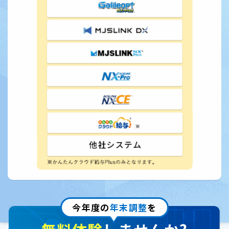
今年度の
年末調整
を