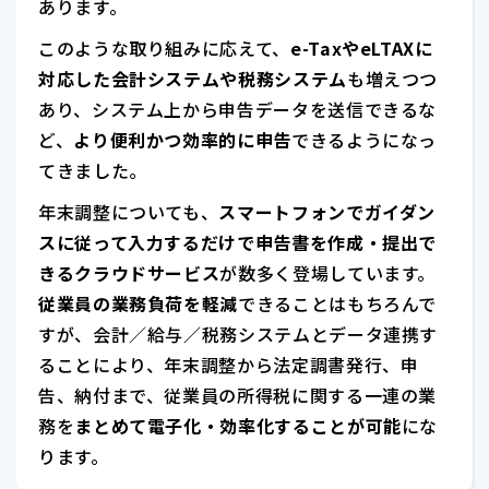
あります。
このような取り組みに応えて、
e-TaxやeLTAXに
対応した会計システムや税務システム
も増えつつ
あり、システム上から申告データを送信できるな
ど、
より便利かつ効率的に申告
できるようになっ
てきました。
年末調整についても、
スマートフォンでガイダン
スに従って入力するだけで申告書を作成・提出で
きるクラウドサービス
が数多く登場しています。
従業員の業務負荷を軽減
できることはもちろんで
すが、会計／給与／税務システムとデータ連携す
ることにより、年末調整から法定調書発行、申
告、納付まで、従業員の所得税に関する一連の業
務を
まとめて電子化・効率化することが可能
にな
ります。