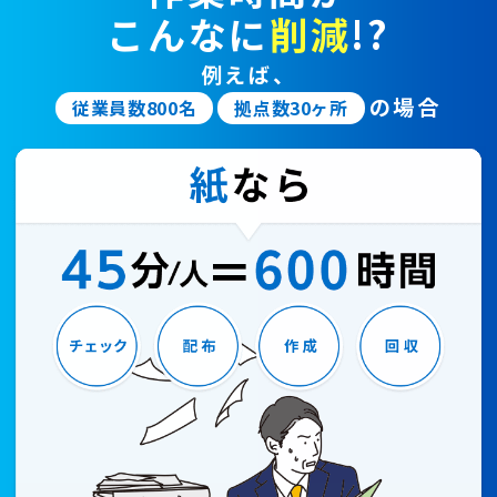
こんなに
削減
!?
例えば、
の場合
従業員数800名
拠点数30ヶ所