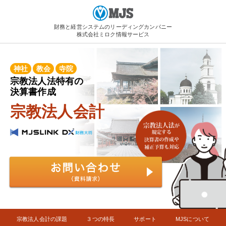
財務と経営システムのリーディングカンパニー
株式会社ミロク情報サービス
神社
教会
寺院
宗教法人法特有の
決算書作成
宗教法人会計
宗教法人会計の課題
３つの特長
サポート
MJSについて