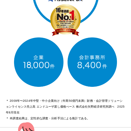
＊ 2009年〜2024年中堅・中小企業向け（年商50億円未満）財務・会計管理ソリューシ
ョンライセンス売上高 エンドユーザ渡し価格べース 株式会社矢野経済研究所調べ 2025
年8月現在
＊ 本調査結果は、定性的な調査・分析手法による推計である。