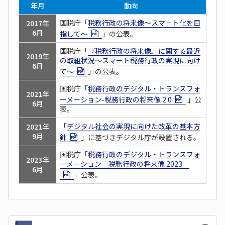
年月
動向
国税庁「
税務行政の将来像～スマート化を目
2017
年
6月
指して～
」の公表。
国税庁「
『税務行政の将来像』に関する最近
2019
年
の取組状況～スマート税務行政の実現に向け
6月
て～
」の公表。
国税庁「
税務行政のデジタル・トランスフォ
2021
年
ーメーション-税務行政の将来像 2.0
」公
6月
表。
「
デジタル社会の実現に向けた改革の基本方
2021
年
9月
針
」に基づきデジタル庁が設置される。
国税庁「
税務行政のデジタル・トランスフォ
2023
年
ーメーション－税務行政の将来像 2023－
6月
」公表。