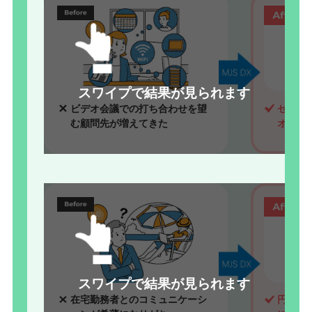
スワイプで結果が見られます
ビデオ会議での打ち合わせを望
セキュ
む顧問先が増えてきた
オ会議
スワイプで結果が見られます
在宅勤務者とのコミュニケーシ
円滑な