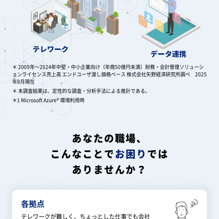
＊ 2009年〜2024年中堅・中小企業向け（年商50億円未満）財務・会計管理ソリューシ
ョンライセンス売上高 エンドユーザ渡し価格べース 株式会社矢野経済研究所調べ 2025
年8月現在
＊ 本調査結果は、定性的な調査・分析手法による推計である。
＊1 Microsoft Azure® 環境利用時
あなたの職場、
こんなことで
お困り
では
ありませんか？
各拠点
テレワークが難しく、ちょっとした仕事でも会社