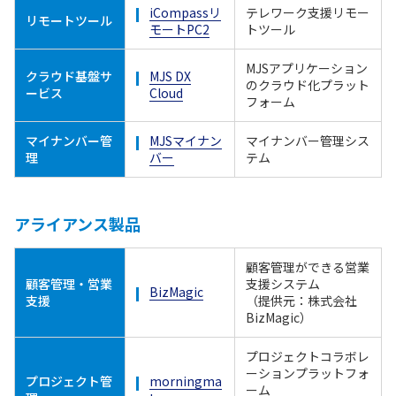
iCompassリ
テレワーク支援リモー
リモートツール
モートPC2
トツール
MJSアプリケーション
クラウド基盤サ
MJS DX
のクラウド化プラット
ービス
Cloud
フォーム
マイナンバー管
MJSマイナン
マイナンバー管理シス
理
バー
テム
アライアンス製品
顧客管理ができる営業
顧客管理・営業
支援システム
BizMagic
支援
（提供元：株式会社
BizMagic）
プロジェクトコラボレ
ーションプラットフォ
プロジェクト管
morningma
ーム