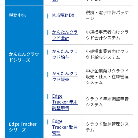
税務・電子申告パッケ
税務申告
MJS税務DX
ージ
かんたんクラ
小規模事業者向けクラ
ウド会計
ウド会計システム
かんたんクラ
小規模事業者向けクラ
かんたんクラウ
ウド給与
ウド給与システム
ドシリーズ
中小企業向けクラウド
かんたんクラ
販売・仕入・在庫管理
ウド販売
システム
Edge
クラウド年末調整申告
Tracker 年末
システム
調整申告
Edge
Edge Tracker
クラウド勤怠管理シス
Tracker 勤怠
シリーズ
テム
管理