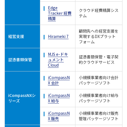
Edge
クラウド経費精算シス
Tracker 経費
テム
精算
顧問先への経営支援を
経営支援
Hirameki 7
実現するDXプラット
フォーム
MJS e-ドキ
証憑書類保管・電子契
証憑書類保管
ュメント
約クラウドサービス
Cloud
iCompassN
小規模事業者向け会計
X 会計
パッケージソフト
iCompassNXシ
iCompassN
小規模事業者向け給与
リーズ
X 給与
パッケージソフト
iCompassN
小規模事業者向け販売
X 販売
管理パッケージソフト