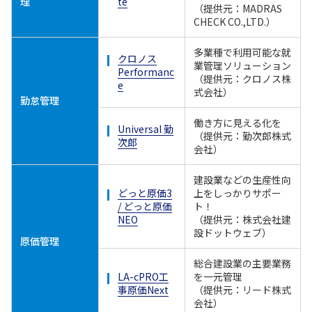
理
te
（提供元：MADRAS
CHECK CO.,LTD.）
多業種で利用可能な就
クロノス
業管理ソリューション
Performanc
（提供元：クロノス株
e
式会社）
勤怠管理
働き方に見える化を
Universal 勤
（提供元：勤次郎株式
次郎
会社）
建設業などの生産性向
どっと原価3
上をしっかりサポー
/ どっと原価
ト！
NEO
（提供元：株式会社建
設ドットウェブ）
原価管理
総合建設業の主要業務
LA-cPRO工
を一元管理
事原価Next
（提供元：リード株式
会社）