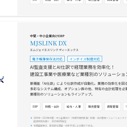
中堅・中小企業向けERP
MJSLINK DX
エムジェイエスリンク ディーエックス
電子帳簿保存法対応
インボイス制度対応
AI監査支援とAI仕訳で経理業務を効率化！
建設工事業や医療業など業種別のソリューショ
新機能「AI仕訳」により仕訳作成が自動化。業務の効率化を図
多彩なシステム構成、オプション群の他、特有の会計処理を必
業種別のソリューションもラインアップ。
ERP
財務・会計
給与・人事
販売管理
資産管理
2009年〜2024年中堅・中小企業向け（年商50億円未満）財務・会計管理ソリューションラ
経済研究所調べ 2025年8月現在
本調査結果は、定性的な調査・分析手法による推計である。