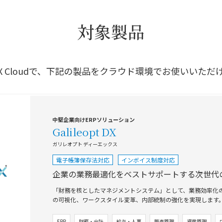
対象製品
 DX Cloudで、下記の製品をクラウド環境でお使いいただ
中堅企業向けERPソリューション
Galileopt DX
ガリレオプト ディーエックス
電子帳簿保存法対応
インボイス制度対応
企業の業務最適化をベストサポートする次世代の
「財務を核としたマネジメントシステム」として、業務効率化
の可視化、ワークスタイル変革、内部統制の強化を実現します
ERP
財務・会計
給与・人事
販売管理
資産管理