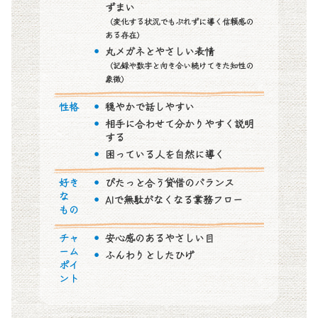
ずまい
（変化する状況でもぶれずに導く信頼感の
ある存在）
丸メガネとやさしい表情
（記録や数字と向き合い続けてきた知性の
象徴）
性格
穏やかで話しやすい
相手に合わせて分かりやすく説明
する
困っている人を自然に導く
好き
ぴたっと合う貸借のバランス
な
AIで無駄がなくなる業務フロー
もの
チャ
安心感のあるやさしい目
ーム
ふんわりとしたひげ
ポイ
ント