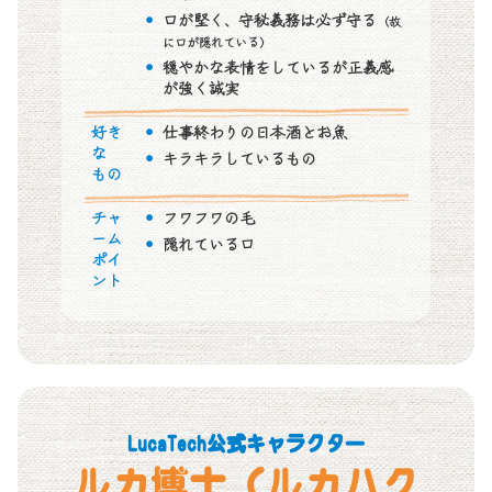
口が堅く、守秘義務は必ず守る
（故
に口が隠れている）
穏やかな表情をしているが正義感
が強く誠実
好き
仕事終わりの日本酒とお魚
な
キラキラしているもの
もの
チャ
フワフワの毛
ーム
隠れている口
ポイ
ント
LucaTech公式キャラクター
ルカ博士（ルカハク