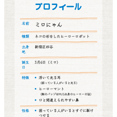
プロフィール
名前
ミロにゃん
種類
ネコの形をしたヒーローロボット
出身
新宿区四谷
地
誕生
3月6日（ミロ）
日
特徴
浮いて光る耳
（困っている人がいると光る）
ヒーローマント
（胸のバッジはMJS出身のヒーローの証）
口と間違えられやすい鼻
性格
困っている人がいるとすぐに駆け
つける