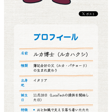
プロフィール
名前
ルカ博士（ルカハクシ）
種類
簿記会計の父（ルカ・パチョーリ）
の生まれ変わり
出身
イタリア
地
誕生
11月28日（LucaTechの提供を開始し
日
た日）
特徴
AIと知識で支える落ち着いたたた