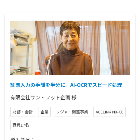
証憑入力の手間を半分に。AI-OCRでスピード処理
有限会社サン・フット企画
様
財務・会計
企業
レジャー関連事業
ACELINK NX-CE
職員17名
導入製品：