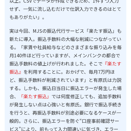
以上。CSVでデータが作成できるため、1件ずつ入力
せず、一気に流し込むだけで仕訳入力できるのはとて
もありがたい」。
実は今回、MJSの振込代行サービス「楽たす振込」も
新たに導入。振込手数料の大幅な削減につながってい
る。「家賃や社員給与などのさまざまな振り込みを毎
月140件ほど行っていますが、メインバンクの都合で
振込手数料の値上げが行われました。そこで
『楽たす
振込』
を利用することに。おかげで、毎月7万円ほ
ど、振込手数料が削減されています」と有原氏は力説
する。しかも、振込日当日に振込エラーが発生した場
合、
「楽たす振込」
では何度修正しても、追加手数料
が発生しない点は心強いと有原氏。銀行で振込手続き
を行うと、再振込手数料が別途必要になるケースが一
般的。さらに、振込エラーを防ぐ“口座事前確認サー
ビス”により、前もって入力間違いに気づき、エラー