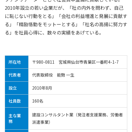
2010年設立の若い企業だが、「社の内外を問わず、自己
に恥じない行動をとる」「会社の利益増進と発展に貢献す
る」「精励恪勤をモットーとする」「社名の高揚に努力す
る」を社員心得に、数々の実績をあげている。
所在地
〒980-0811 宮城県仙台市青葉区一番町4-1-7
代表者
代表取締役 能勢 一生
設立
2010年8月
社員数
160名
建設コンサルタント業（発注者支援業務、労働者
主な業
務
派遣事業）