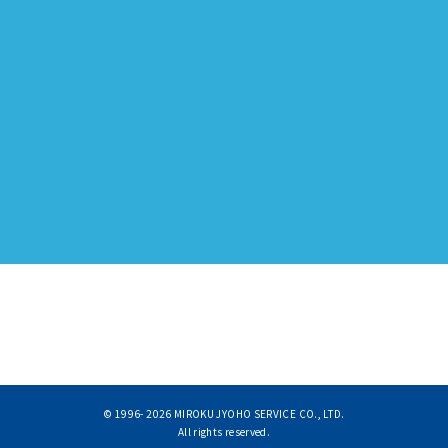
© 1996-
2026 MIROKU JYOHO SERVICE CO., LTD.
All rights reserved.