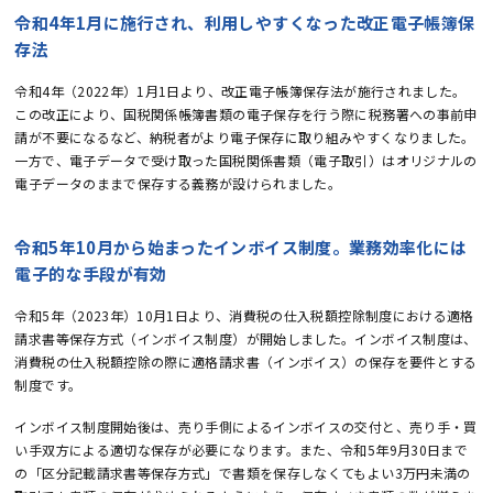
令和4年1月に施行され、利用しやすくなった改正電子帳簿保
存法
令和4年（2022年）1月1日より、改正電子帳簿保存法が施行されました。
この改正により、国税関係帳簿書類の電子保存を行う際に税務署への事前申
請が不要になるなど、納税者がより電子保存に取り組みやすくなりました。
一方で、電子データで受け取った国税関係書類（電子取引）はオリジナルの
電子データのままで保存する義務が設けられました。
令和5年10月から始まったインボイス制度。業務効率化には
電子的な手段が有効
令和5年（2023年）10月1日より、消費税の仕入税額控除制度における適格
請求書等保存方式（インボイス制度）が開始しました。インボイス制度は、
消費税の仕入税額控除の際に適格請求書（インボイス）の保存を要件とする
制度です。
インボイス制度開始後は、売り手側によるインボイスの交付と、売り手・買
い手双方による適切な保存が必要になります。また、令和5年9月30日まで
の「区分記載請求書等保存方式」で書類を保存しなくてもよい3万円未満の