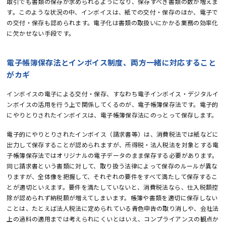
取引でも書類の保存が求められるようになり、保存すべき書類の数が増えま
す。このような状況の中、インボイスは、紙での交付・保存のほか、電子で
の交付・保存も認められます。電子化は書類の取扱いにかかる業務の効率化
に欠かせない手段です。
電子帳簿保存法とインボイス制度、両方一緒に対応すること
がカギ
インボイスの電子による交付・保存、すなわち電子インボイス・デジタルイ
ンボイスの活用を行う上で関係してくるのが、電子帳簿保存法です。電子的
にやりとりされたインボイスは、電子帳簿保存法にのっとって保存します。
電子的にやりとりされたインボイス（請求書等）は、消費税法では紙などに
出力して保存することが認められますが、所得税・法人税法を対象とする電
子帳簿保存法ではオリジナルの電子データのまま保存する必要があります。
同じ請求書という書類に対して、取り扱う法律によって保存のルールが異な
りますが、全体像を把握して、それぞれの要件をすべて満たして保存するこ
とが適切といえます。要件を満たしていないと、消費税法なら、仕入税額控
除が認められず納税額が増えてしまいます。帳簿や書類を適切に保存しない
ことは、たとえば法人税法に定められている青色申告の取り消しや、会社法
上の過料の適用までは考えられにくいとはいえ、コンプライアンスの観点か