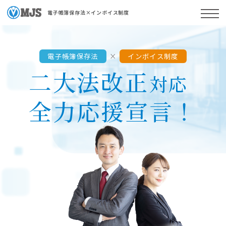
電子帳簿保存法×インボイス制度
電子帳簿保存法
×
インボイス制度
二大法改正
対応
全力応援宣言！