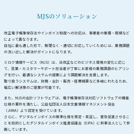
MJSのソリューション
改正電子帳簿保存法やインボイス制度への対応は、事業者の業種・規模など
によって異なります。
自社に最も適した形で、無理なく・適切に対応していくためには、業務課題
の洗い出しと解決がポイントになります。
ミロク情報サービス（MJS）は、法改正などのビジネス環境の変化に応じ
て、営業・カスタマーサポート担当者が
丁寧にお客様の業務課題のヒアリン
グを行い、最適なシステムの提案により課題解決を支援します。
取り扱うシステムは、財務・会計・販売・経費精算など多岐にわたるため、
幅広い解決策のご提案が可能です。
また、MJSの会計ソフトウェアは、電子帳簿保存法対応ソフトウェアの機能
仕様の要件を満たし、
公益社団法人日本文書情報マネジメント協会
（JIIMA）より認定を受けています。
さらに、デジタルインボイスの標準仕様を策定・実証し、普及促進させるこ
とを目的とした
デジタルインボイス推進協議会（EIPA）に幹事法人として参
画しています。