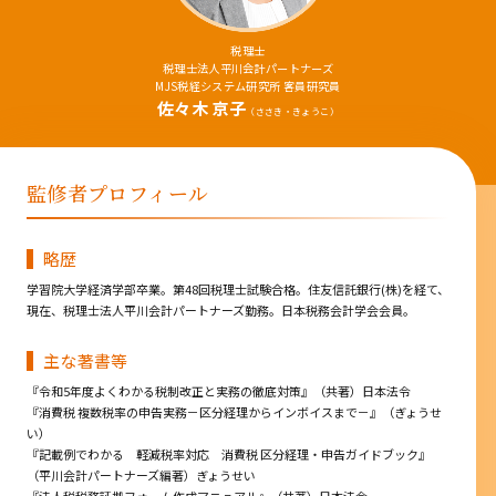
税理士
税理士法人平川会計パートナーズ
MJS税経システム研究所 客員研究員
佐々木 京子
（ささき・きょうこ）
監修者プロフィール
略歴
学習院大学経済学部卒業。第48回税理士試験合格。住友信託銀行(株)を経て、
現在、税理士法人平川会計パートナーズ勤務。日本税務会計学会会員。
主な著書等
『令和5年度よくわかる税制改正と実務の徹底対策』（共著）日本法令
『消費税 複数税率の申告実務－区分経理からインボイスまで－』（ぎょうせ
い）
『記載例でわかる 軽減税率対応 消費税 区分経理・申告ガイドブック』
（平川会計パートナーズ編著）ぎょうせい
『法人税税務証拠フォーム作成マニュアル』（共著）日本法令