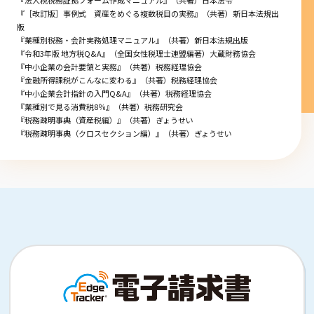
『［改訂版］事例式 資産をめぐる複数税目の実務』（共著）新日本法規出
版
『業種別税務・会計実務処理マニュアル』（共著）新日本法規出版
『令和3年版 地方税Q&A』（全国女性税理士連盟編著）大蔵財務協会
『中小企業の会計要領と実務』（共著）税務経理協会
『金融所得課税がこんなに変わる』（共著）税務経理協会
『中小企業会計指針の入門Q&A』（共著）税務経理協会
『業種別で見る消費税8％』（共著）税務研究会
『税務疎明事典（資産税編）』（共著）ぎょうせい
『税務疎明事典（クロスセクション編）』（共著）ぎょうせい