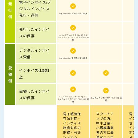
電子インボイス/デ
発
ジタルインボイス
行
Edge Tracker 電子請求書と連携
発行・送信
側
発行したインボイ
スの保存
MJS e-ドキュメントCloudまたは
かんたんクラウドファイルBOXと連
携
デジタルインボイ
ス受信
Edge Tracker 電子請求書と連携
受
インボイス仕訳計
領
上
側
受領したインボイ
スの保存
MJS e-ドキュメントCloudまたは
かんたんクラウドファイルBOXと連
かんたんクラウドファイルBOXと連
携
携
電子帳簿保
スタートア
電子
存法対応・
ップの方、
イス
インボイス
中小企業・
信・
制度対応の
小規模事業
イス
財務・会計
者の方に最
対応
システム
適なインボ
ス