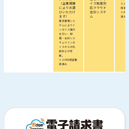
（企業規模
イス制度対
※JII
によりお選
応クラウド
得済み
びいただけ
会計システ
※Pep
ます）
ム
済み
販売管理シス
テムによりイ
ンボイス発行
を行い、財
務・会計シス
テムでインボ
イスからの仕
訳計上が可
能。
※JIIMA認証取
得済み