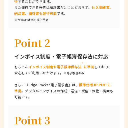
行
することができます。
また発行できる帳票は請求書だけにとどまらず、
仕入明細書、
納品書、領収書も発行可能
です。
※今後API連携も提供予定
Point 2
インボイス制度・
電子帳簿保存法に対応
※
もちろん
インボイス制度や電子帳簿保存法
に準拠
しており、
安心してご利用いただけます。
※電子取引のみ
さらに『Edge Tracker 電子請求書』は、
標準仕様JP PINTに
準拠
。デジタルインボイスの作成・送信・受信・保管・検索も
可能です。
Point 3