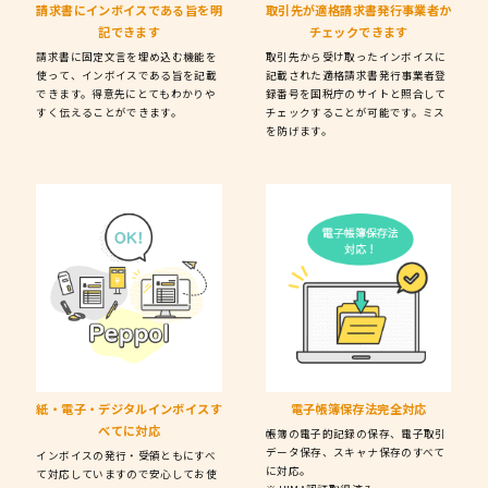
請求書にインボイスである旨を
明
取引先が適格請求書発行事業者か
記できます
チェックできます
請求書に固定文言を埋め込む機能を
取引先から受け取ったインボイスに
使って、インボイスである旨を記載
記載された適格請求書発行事業者登
できます。得意先にとてもわかりや
録番号を国税庁のサイトと照合して
すく伝えることができます。
チェックすることが可能です。ミス
を防げます。
紙・電子・デジタルインボイス
す
電子帳簿保存法
完全対応
べてに対応
帳簿の電子的記録の保存、電子取引
データ保存、スキャナ保存のすべて
インボイスの発行・受領ともにすべ
に対応。
て対応していますので安心してお使