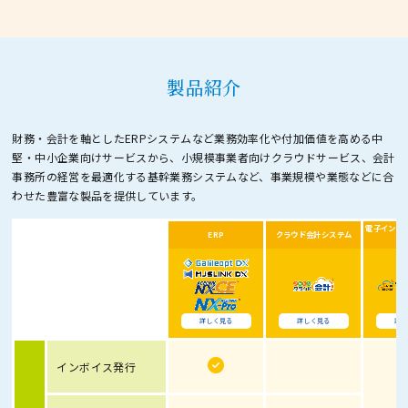
製品紹介
財務・会計を軸としたERPシステムなど業務効率化や付加価値を高める中
堅・中小企業向けサービスから、
小規模事業者向けクラウドサービス、会計
事務所の経営を最適化する基幹業務システムなど、
事業規模や業態などに合
わせた豊富な製品を提供しています。
電子インボ
ERP
クラウド会計システム
詳しく見る
詳しく見る
詳し
インボイス発行