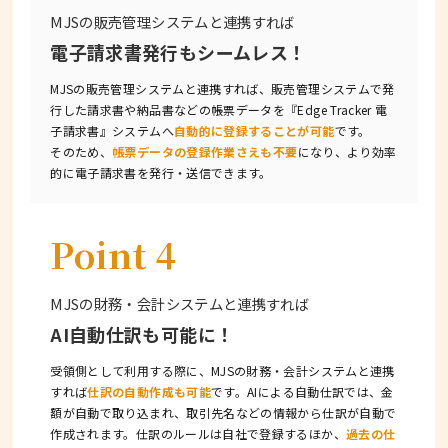
MJSの販売管理システムと連携すれば
電子請求書発行もシームレス！
MJSの販売管理システムと連携すれば、販売管理システムで発
行した請求書や納品書などの帳票データを『Edge Tracker 電
子請求書』システムへ
自動的に登録することが可能
です。
そのため、
帳票データの登録作業さえも不要
になり、より効率
的に電子請求書を発行・送信できます。
Point 4
MJSの財務・会計システムと連携すれば
AI自動仕訳も可能に！
受領側として利用する際に、MJSの財務・会計システムと連携
すれば
仕訳の自動作成も可能
です。AIによる自動仕訳では、金
額が自動で取り込まれ、取引先名などの情報から仕訳が自動で
作成されます。仕訳のルールは自社で登録するほか、
過去の仕