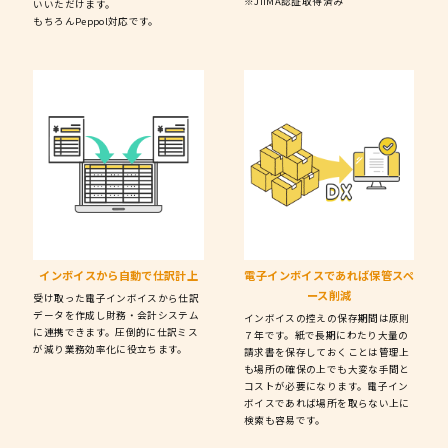
※JIIMA認証取得済み
いいただけます。
もちろんPeppol対応です。
インボイスから
自動で仕訳計上
電子インボイスであれば
保管スペ
ース削減
受け取った電子インボイスから仕訳
データを作成し財務・会計システム
インボイスの控えの保存期間は原則
に連携できます。圧倒的に仕訳ミス
７年です。紙で長期にわたり大量の
が減り業務効率化に役立ちます。
請求書を保存しておくことは管理上
も場所の確保の上でも大変な手間と
コストが必要になります。電子イン
ボイスであれば場所を取らない上に
検索も容易です。