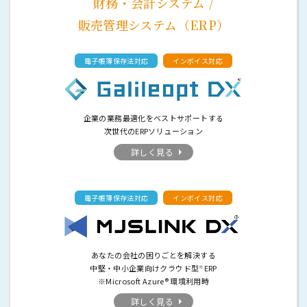
財務・会計システム /
販売管理システム（ERP）
電子帳簿保存法対応
インボイス対応
企業の業務最適化をベストサポートする
次世代のERPソリューション
詳しく見る
電子帳簿保存法対応
インボイス対応
あなたの会社の困りごとを解決する
中堅・中小企業向けクラウド型
ERP
※
※Microsoft Azure® 環境利用時
詳しく見る