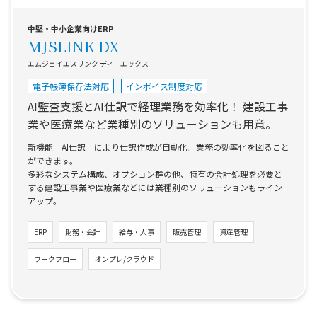
中堅・中小企業向けERP
MJSLINK DX
エムジェイエスリンク ディーエックス
電子帳簿保存法対応
インボイス制度対応
AI監査支援とAI仕訳で経理業務を効率化！
建設工事
業や医療業など業種別のソリューションも用意。
新機能「AI仕訳」により仕訳作成が自動化。業務の効率化を図ること
ができます。
多彩なシステム構成、オプション群の他、特有の会計処理を必要と
する建設工事業や医療業などには業種別のソリューションもライン
アップ。
ERP
財務・会計
給与・人事
販売管理
資産管理
ワークフロー
オンプレ/クラウド