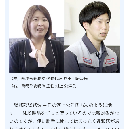
（左）総務部総務課 係長代理 髙田亜紀奈氏
（右）総務部総務課 主任 河上 公洋氏
総務部総務課 主任の河上公洋氏も次のように話
す。「MJS製品をずっと使っているので比較対象がな
いのですが、使い勝手に関してはまったく違和感があ