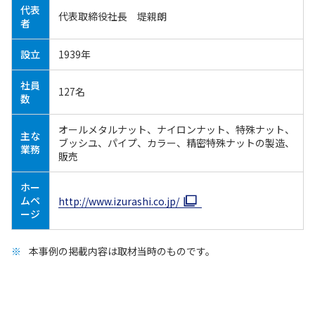
代表
代表取締役社長 堤親朗
者
設立
1939年
社員
127名
数
オールメタルナット、ナイロンナット、特殊ナット、
主な
ブッシユ、パイプ、カラー、精密特殊ナットの製造、
業務
販売
ホー
ムペ
http://www.izurashi.co.jp/
ージ
本事例の掲載内容は取材当時のものです。