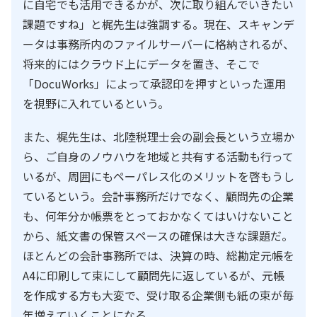
に自宅でも活用できるかが、次に取り組んでいきたい
課題ですね」と梶先生は強調する。現在、スキャンデ
ータは事務所内のファイルサーバーに格納されるが、
将来的にはクラウド上にデータを置き、そこで
「DocuWorks」によって承認印を押すといった運用
を視野に入れているという。
また、梶先生は、北陸税理士会の副会長という立場か
ら、ご自身のノウハウを地域と共有する活動も行って
いるが、周囲にもペーパレス化のメリットを啓もうし
ているという。会計事務所だけでなく、顧問先の企業
も、何年分か帳票をとっておかなくてはいけないこと
から、紙文書の保管スペースの確保は大きな課題だ。
ほとんどの会計事務所では、決算の時、総勘定元帳を
A4に印刷して束にして顧問先に返しているが、元帳
を作成する方も大変で、受け取る企業側も紙の束が毎
年増えていくことになる。