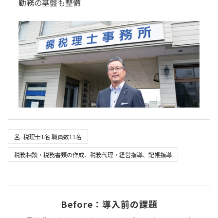
勤務の基盤も整備
税理士1名
職員数11名
税務相談・税務書類の作成
、
税務代理・経営指導、記帳指導
Before：導入前の課題