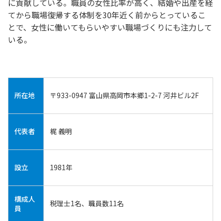
に貢献している。職員の女性比率が高く、結婚や出産を経
てから職場復帰する体制を30年近く前からとっているこ
とで、女性に働いてもらいやすい職場づくりにも注力して
いる。
所在地
〒933-0947 富山県高岡市本郷1-2-7 河井ビル2F
代表者
梶 義明
設立
1981年
構成人
税理士1名、
職員数11名
員