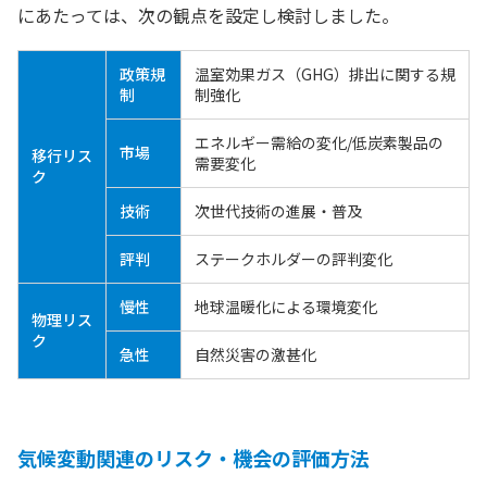
にあたっては、次の観点を設定し検討しました。
政策規
温室効果ガス（GHG）排出に関する規
制
制強化
エネルギー需給の変化/低炭素製品の
市場
移行リス
需要変化
ク
技術
次世代技術の進展・普及
評判
ステークホルダーの評判変化
慢性
地球温暖化による環境変化
物理リス
ク
急性
自然災害の激甚化
気候変動関連のリスク・機会の評価方法