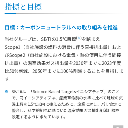
指標と目標
目標：カーボンニュートラルへの取り組みを推進
(
※
)
当社グループは、SBTiの1.5℃目標
を踏まえ
Scope1（自社施設の燃料の消費に伴う直接排出量）およ
びScope2（自社施設における電気・熱の使用に伴う間接
排出量）の温室効果ガス排出量を2030年までに2023年度
比50%削減、2050年までに100％削減することを目指しま
す。
SBTiは、「Science Based Targetsイニシアティブ」のこと
で、同イニシアティブは、産業革命前の水準に比べて地球の気
温上昇を1.5℃以内に抑えるために、企業に対し、パリ協定に
整合し、科学的知見に基づいた温室効果ガス排出削減目標を
設定するように求めています。