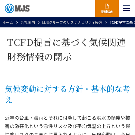
資料請求
ホーム
会社案内
MJSグループのサステナビリティ経営
TCFD提言に
TCFD提言に基づく気候関連
財務情報の開示
気候変動に対する方針・基本的な考
え
近年の台風・豪雨とそれに付随して起こる洪水の頻発や被
害の激甚化という急性リスク及び平均気温の上昇という慢
性的リスクの高まりに見られるように、気候変動は、今日