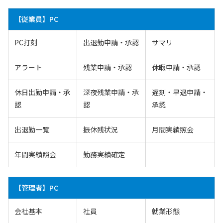
【従業員】PC
PC打刻
出退勤申請・承認
サマリ
アラート
残業申請・承認
休暇申請・承認
休日出勤申請・承
深夜残業申請・承
遅刻・早退申請・
認
認
承認
出退勤一覧
振休残状況
月間実績照会
年間実績照会
勤務実績確定
【管理者】PC
会社基本
社員
就業形態