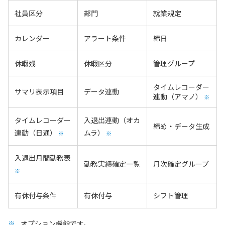
社員区分
部門
就業規定
カレンダー
アラート条件
締日
休暇残
休暇区分
管理グループ
タイムレコーダー
サマリ表示項目
データ連動
連動（アマノ）
※
タイムレコーダー
入退出連動（オカ
締め・データ生成
連動（日通）
ムラ）
※
※
入退出月間勤務表
勤務実績確定一覧
月次確定グループ
※
有休付与条件
有休付与
シフト管理
オプション機能です。