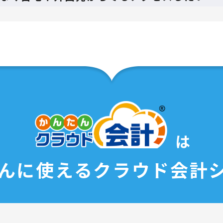
は
んに使える
クラウド会計