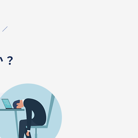
！／
か？