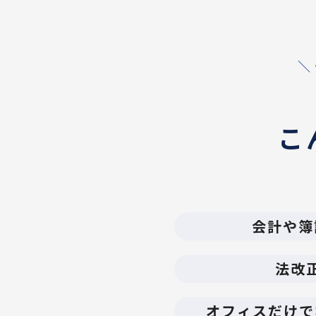
＼
こ
会計や簿
法改
オフィスだけで